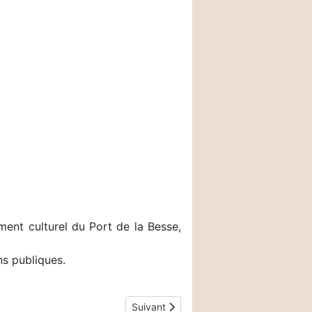
ment culturel du Port de la Besse,
ns publiques.
Article suivant : Commodités
Suivant