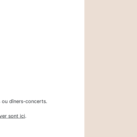
 ou dîners-concerts.
ver sont ici
.